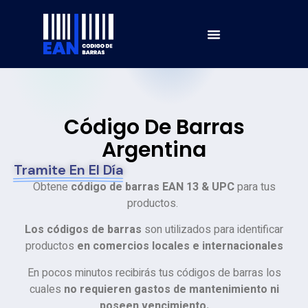
Código De Barras
Argentina
Tramite En El Día
Obtene
código de barras EAN 13 & UPC
para tus
productos.
Los códigos de barras
son utilizados para identificar
productos
en comercios locales e internacionales
En pocos minutos recibirás tus códigos de barras los
cuales
no requieren gastos de mantenimiento
ni
poseen
vencimiento.